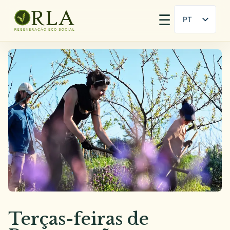
☰
PT
EN
Terças-feiras de